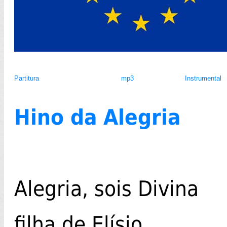
Partitura
mp3
Instrumental
Hino da Alegria
Alegria, sois Divina
filha de Elísio